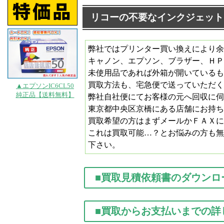
リコーの不要なインクジェット
弊社ではプリンター買い換えにより余
キャノン、エプソン、ブラザー、ＨＰ
未使用品であれば外箱が開いているも
買取方法も、宅急便で送っていただく
▲エプソンIC6CL50
純正品【送料無料】
弊社自社便にてお客様の元へ回収に伺
東京都中央区京橋にある店舗にお持ち
買取希望の方はまずメールかＦＡＸに
これは買取可能…？とお悩みの方も無
下さい。
■買取見積依頼書のダウンロ
■買取からお支払いまでの詳