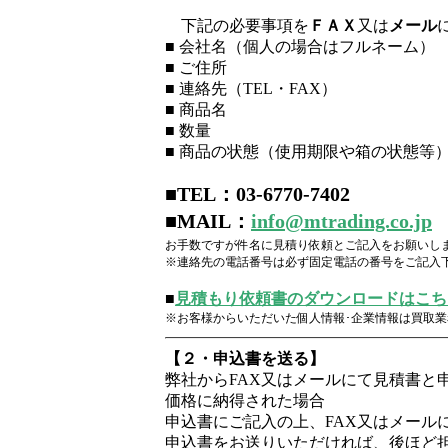
下記の必要事項を
ＦＡＸ
又は
メール
■ 会社名（個人の場合はフルネーム）
■ ご住所
■ 連絡先（TEL・FAX）
■ 商品名
■ 数量
■ 商品の状態（使用期限や箱の状態等
■TEL：03-6770-7402
■MAIL：
info@mtrading.co.jp
お手数ですが件名に見積り依頼とご記入をお願いし
※連絡先の電話番号は必ず固定電話の番号をご記入
■
見積もり依頼書のダウンロードはこち
※お客様からいただいた個人情報･企業情報は買取
【２・申込書を送る】
弊社からFAX又はメールにて見積書と
価格に納得された場合
申込書にご記入の上、FAX又はメール
申込書をお送りいただければ、後ほど