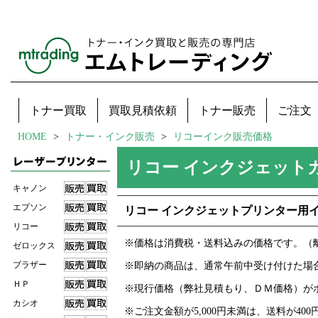
トナー買取
買取見積依頼
トナー販売
ご注文
HOME
トナー・インク販売
リコーインク販売価格
リコー インクジェット
キャノン
エプソン
リコー インクジェットプリンター用
リコー
※価格は消費税・送料込みの価格です。（離
ゼロックス
ブラザー
※即納の商品は、通常午前中受け付けた場
ＨＰ
※現行価格（弊社見積もり、ＤＭ価格）が
カシオ
※ご注文金額が5,000円未満は、送料が40