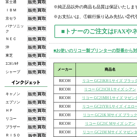
富士通
※純正品以外の商品も品質は保証いたしま
ＩＢＭ
※お支払いは、①銀行振り込み先払い②代
京セラ
パナソニッ
■トナーのご注文はFAXや
ク
ＮＥＣ
沖
■お使いのリコー製プリンターの型番から
東芝
ｺﾆｶﾐﾉﾙﾀ
メーカー
商品名
シャープ
RICOH
リコー GC21KH Lサイズ ブラッ
RICOH
リコー GC21CH Lサイズ シアン
キャノン
RICOH
リコー GC21MH Lサイズ マゼン
エプソン
RICOH
リコー GC21YH Lサイズ イエロ
ＨＰ
RICOH
リコー GC21K Mサイズ ブラッ
リコー
RICOH
リコー GC21C Mサイズ シアン
ブラザー
RICOH
リコー GC21M Mサイズ マゼン
ＲＩＳＯ